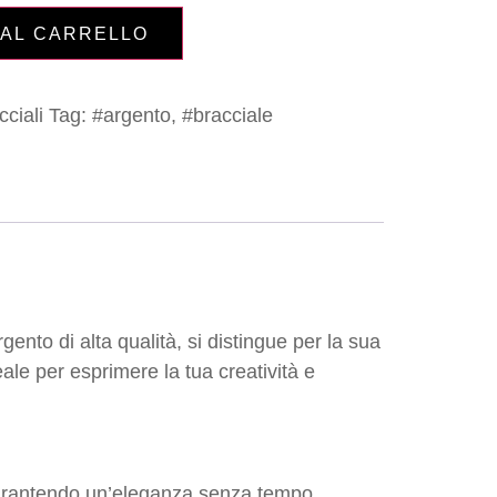
 AL CARRELLO
cciali
Tag:
#argento
,
#bracciale
ento di alta qualità, si distingue per la sua
ale per esprimere la tua creatività e
 garantendo un’eleganza senza tempo.